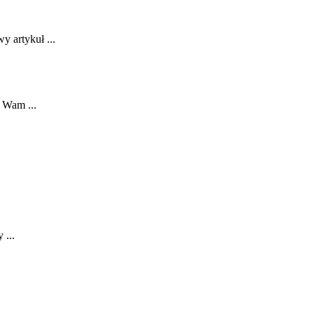
y artykuł ...
Wam⁢ ...
 ...