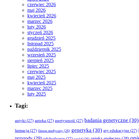
czerwiec 2026
maj 2026
kwiecień 2026
marzec 2026
luty 2026
styczeń 2026
grudzień 2025
listopad 2025
październik 2025
wrzesień 2025
sierpień 2025
lipiec 2025
czerwiec 2025
maj 2025
kwiecień 2025
marzec 2025
luty 2025
Tagi:
badania genetyczne
(30)
antyki
(27)
apteka
(27)
asertywność
(27)
genetyka
(30)
farmacja
(27)
gry edukacyjne
(27)
fitness medyczny
(26)
opi
przyrody
(29)
opieka społeczna
(28)
odchudzanie
(27)
ogród
(26)