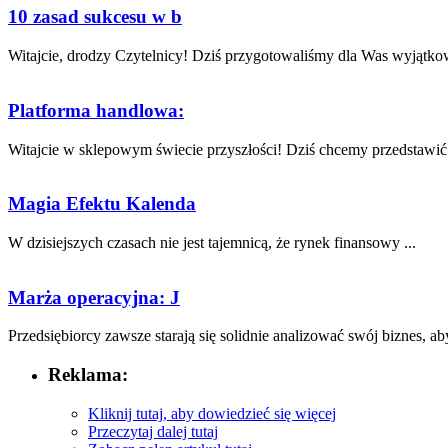
10 zasad sukcesu w b
Witajcie, drodzy Czytelnicy! Dziś przygotowaliśmy dla​ Was wyjątkow
Platforma handlowa:
Witajcie w sklepowym świecie przyszłości! ‍Dziś chcemy przedstawić 
Magia Efektu Kalenda
W dzisiejszych czasach nie jest​ tajemnicą, że‍ rynek finansowy ...
Marża operacyjna: J
Przedsiębiorcy ‌zawsze starają się solidnie‍ analizować swój biznes, ​aby
Reklama:
Kliknij tutaj, aby dowiedzieć się więcej
Przeczytaj dalej tutaj