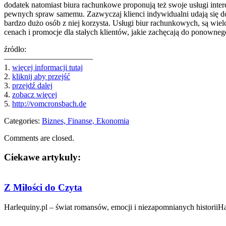
dodatek natomiast biura rachunkowe proponują też swoje usługi inter
pewnych spraw samemu. Zazwyczaj klienci indywidualni udają się do
bardzo dużo osób z niej korzysta. Usługi biur rachunkowych, są wielc
cenach i promocje dla stałych klientów, jakie zachęcają do ponownego
źródło:
———————————
1.
więcej informacji tutaj
2.
kliknij aby przejść
3.
przejdź dalej
4.
zobacz więcej
5.
http://vomcronsbach.de
Categories:
Biznes, Finanse, Ekonomia
Comments are closed.
Ciekawe artykuly:
Z Miłości do Czyta
Harlequiny.pl – świat romansów, emocji i niezapomnianych historiiHarl