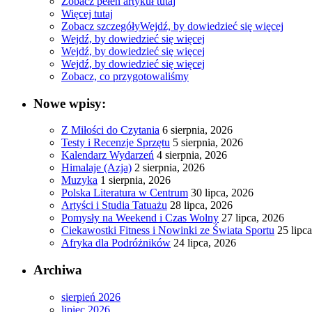
Zobacz pełen artykuł tutaj
Więcej tutaj
Zobacz szczegóły
Wejdź, by dowiedzieć się więcej
Wejdź, by dowiedzieć się więcej
Wejdź, by dowiedzieć się więcej
Wejdź, by dowiedzieć się więcej
Zobacz, co przygotowaliśmy
Nowe wpisy:
Z Miłości do Czytania
6 sierpnia, 2026
Testy i Recenzje Sprzętu
5 sierpnia, 2026
Kalendarz Wydarzeń
4 sierpnia, 2026
Himalaje (Azja)
2 sierpnia, 2026
Muzyka
1 sierpnia, 2026
Polska Literatura w Centrum
30 lipca, 2026
Artyści i Studia Tatuażu
28 lipca, 2026
Pomysły na Weekend i Czas Wolny
27 lipca, 2026
Ciekawostki Fitness i Nowinki ze Świata Sportu
25 lipc
Afryka dla Podróżników
24 lipca, 2026
Archiwa
sierpień 2026
lipiec 2026