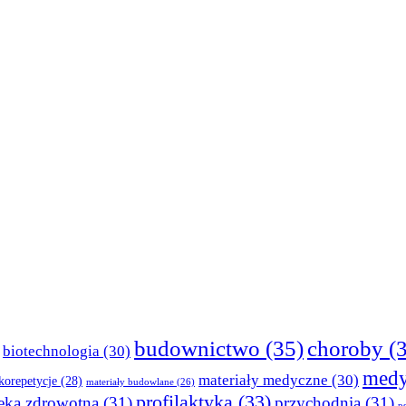
budownictwo
(35)
choroby
(3
biotechnologia
(30)
medy
materiały medyczne
(30)
korepetycje
(28)
materiały budowlane
(26)
profilaktyka
(33)
eka zdrowotna
(31)
przychodnia
(31)
p