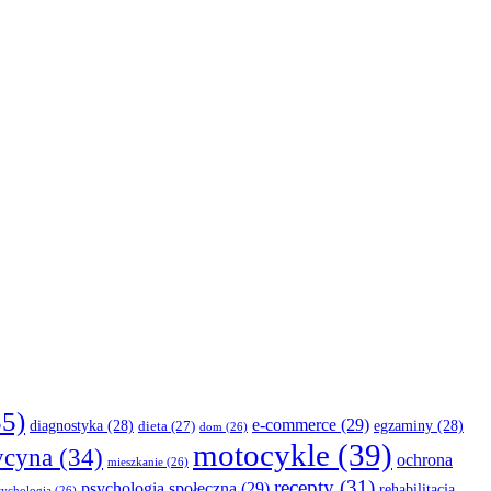
5)
e-commerce
(29)
diagnostyka
(28)
egzaminy
(28)
dieta
(27)
dom
(26)
motocykle
(39)
cyna
(34)
ochrona
mieszkanie
(26)
recepty
(31)
psychologia społeczna
(29)
rehabilitacja
sychologia
(26)