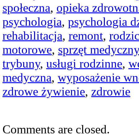
społeczna
,
opieka zdrowotn
psychologia
,
psychologia d
rehabilitacja
,
remont
,
rodzi
motorowe
,
sprzęt medyczny
trybuny
,
usługi rodzinne
,
w
medyczna
,
wyposażenie wn
zdrowe żywienie
,
zdrowie
Comments are closed.