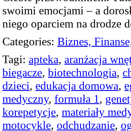
swoimi emocjami – a dorosł
niego oparciem na drodze d
Categories:
Biznes, Finans
Tagi:
apteka
,
aranżacja wnę
biegacze
,
biotechnologia
,
c
dzieci
,
edukacja domowa
,
e
medyczny
,
formuła 1
,
gene
korepetycje
,
materiały med
motocykle
,
odchudzanie
,
o