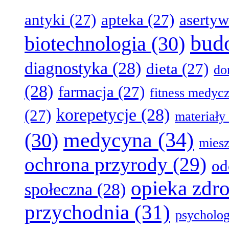
antyki
(27)
apteka
(27)
aserty
bud
biotechnologia
(30)
diagnostyka
(28)
dieta
(27)
d
(28)
farmacja
(27)
fitness medyc
korepetycje
(28)
(27)
materiały
medycyna
(34)
(30)
miesz
ochrona przyrody
(29)
od
opieka zdr
społeczna
(28)
przychodnia
(31)
psycholog