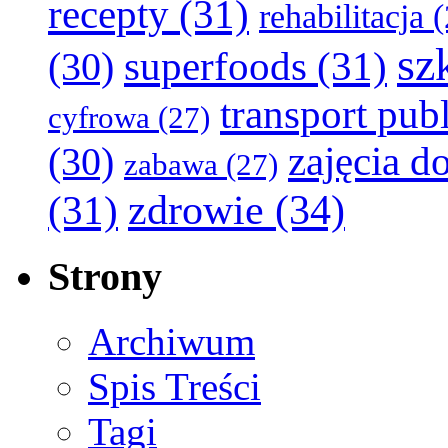
recepty
(31)
rehabilitacja
(
sz
superfoods
(31)
(30)
transport pub
cyfrowa
(27)
zajęcia 
(30)
zabawa
(27)
zdrowie
(34)
(31)
Strony
Archiwum
Spis Treści
Tagi