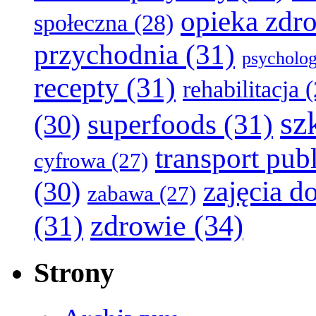
opieka zdr
społeczna
(28)
przychodnia
(31)
psycholog
recepty
(31)
rehabilitacja
(
sz
superfoods
(31)
(30)
transport pub
cyfrowa
(27)
zajęcia 
(30)
zabawa
(27)
zdrowie
(34)
(31)
Strony