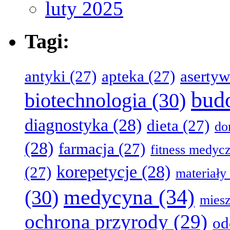
luty 2025
Tagi:
antyki
(27)
apteka
(27)
aserty
bud
biotechnologia
(30)
diagnostyka
(28)
dieta
(27)
d
(28)
farmacja
(27)
fitness medyc
korepetycje
(28)
(27)
materiały
medycyna
(34)
(30)
miesz
ochrona przyrody
(29)
od