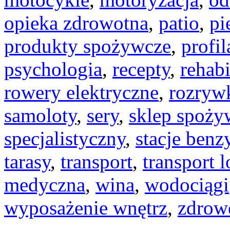
opieka zdrowotna
,
patio
,
pi
produkty spożywcze
,
profi
psychologia
,
recepty
,
rehabi
rowery elektryczne
,
rozryw
samoloty
,
sery
,
sklep spoży
specjalistyczny
,
stacje ben
tarasy
,
transport
,
transport l
medyczna
,
wina
,
wodociągi
wyposażenie wnętrz
,
zdrow