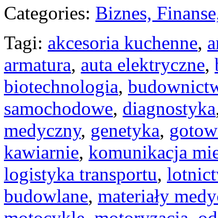
Categories:
Biznes, Finans
Tagi:
akcesoria kuchenne
,
a
armatura
,
auta elektryczne
,
biotechnologia
,
budownict
samochodowe
,
diagnostyka
medyczny
,
genetyka
,
gotow
kawiarnie
,
komunikacja mie
logistyka transportu
,
lotnic
budowlane
,
materiały medy
motocykle
,
motoryzacja
,
od