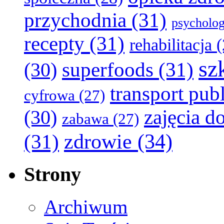
przychodnia
(31)
psycholog
recepty
(31)
rehabilitacja
(
sz
superfoods
(31)
(30)
transport pub
cyfrowa
(27)
zajęcia 
(30)
zabawa
(27)
zdrowie
(34)
(31)
Strony
Archiwum