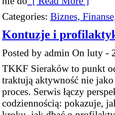
nie do
[ Read More ]
Categories:
Biznes, Finans
Kontuzje i profilakty
Posted by admin
On luty - 
TKKF Sieraków to punkt odn
traktują aktywność nie jako
proces. Serwis łączy persp
codziennością: pokazuje, j
kroku, jak dbać o profilakt