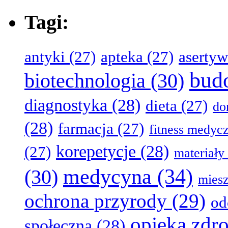
Tagi:
antyki
(27)
apteka
(27)
aserty
bud
biotechnologia
(30)
diagnostyka
(28)
dieta
(27)
d
(28)
farmacja
(27)
fitness medyc
korepetycje
(28)
(27)
materiały
medycyna
(34)
(30)
miesz
ochrona przyrody
(29)
od
opieka zdr
społeczna
(28)