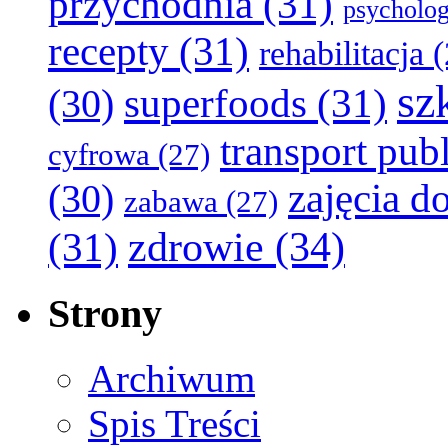
przychodnia
(31)
psycholog
recepty
(31)
rehabilitacja
(
sz
superfoods
(31)
(30)
transport pub
cyfrowa
(27)
zajęcia 
(30)
zabawa
(27)
zdrowie
(34)
(31)
Strony
Archiwum
Spis Treści