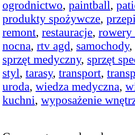
ogrodnictwo
,
paintball
,
pat
produkty spożywcze
,
przep
remont
,
restauracje
,
rowery 
nocna
,
rtv agd
,
samochody
sprzęt medyczny
,
sprzęt spe
styl
,
tarasy
,
transport
,
transp
uroda
,
wiedza medyczna
,
w
kuchni
,
wyposażenie wnętr