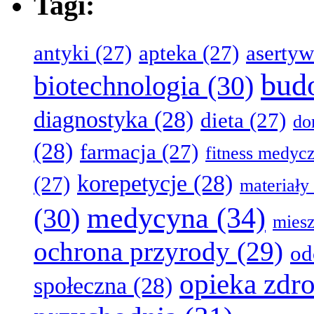
Tagi:
antyki
(27)
apteka
(27)
aserty
bud
biotechnologia
(30)
diagnostyka
(28)
dieta
(27)
d
(28)
farmacja
(27)
fitness medyc
korepetycje
(28)
(27)
materiały
medycyna
(34)
(30)
miesz
ochrona przyrody
(29)
od
opieka zdr
społeczna
(28)