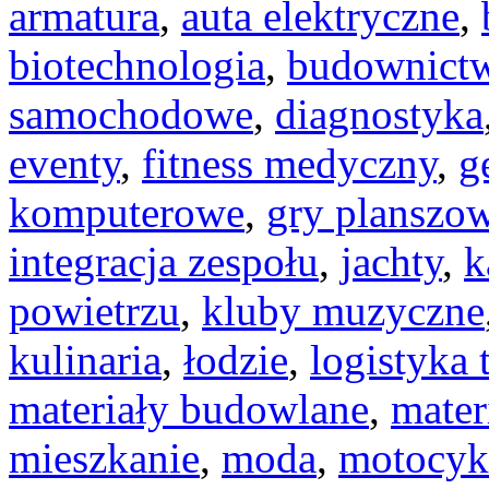
armatura
,
auta elektryczne
,
biotechnologia
,
budownict
samochodowe
,
diagnostyka
eventy
,
fitness medyczny
,
g
komputerowe
,
gry planszo
integracja zespołu
,
jachty
,
k
powietrzu
,
kluby muzyczne
kulinaria
,
łodzie
,
logistyka 
materiały budowlane
,
mater
mieszkanie
,
moda
,
motocyk